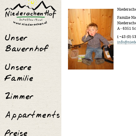
Direkt
zur
Niederach
Navigation
Familie Ni
Niederach
A - 6351 S
Unser
Navigation
t +43 (0) 
info@nied
Bauernhof
Unsere
Familie
Zimmer
Appartments
Preise