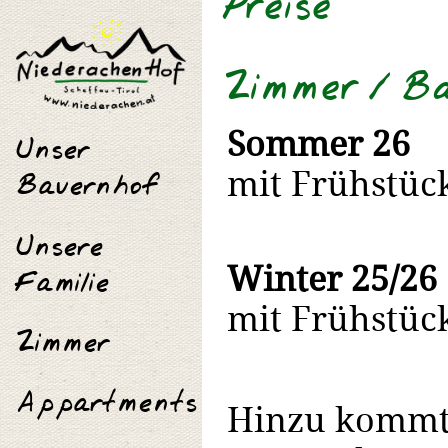
Preise
Inhalt
|
Direkt
zur
Zimmer / B
Navigation
Sommer 26
Unser
Navigation
Bauernhof
mit Frühstüc
Unsere
Familie
Winter 25/26
mit Frühstüc
Zimmer
Appartments
Hinzu kommt d